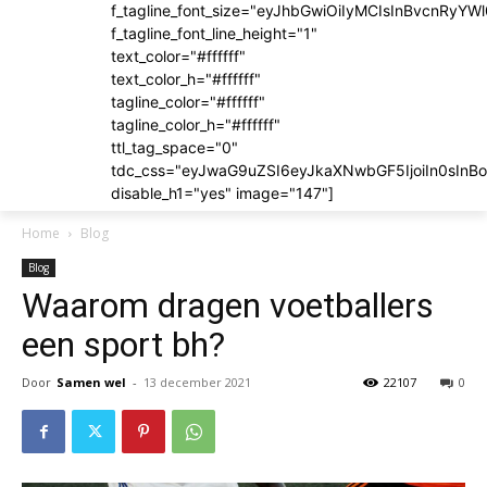
f_tagline_font_size="eyJhbGwiOiIyMCIsInBvcnRyYWl
f_tagline_font_line_height="1"
text_color="#ffffff"
text_color_h="#ffffff"
tagline_color="#ffffff"
tagline_color_h="#ffffff"
ttl_tag_space="0"
tdc_css="eyJwaG9uZSI6eyJkaXNwbGF5IjoiIn0sIn
disable_h1="yes" image="147"]
Home
Blog
Blog
Waarom dragen voetballers
een sport bh?
Door
Samen wel
-
13 december 2021
22107
0