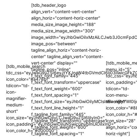
[tdb_header_logo
align_vert="content-vert-center"
align_horiz="content-horiz-center"
media_size_image_height="188"
media_size_image_width="300"
image_width="eyJhbGwiOiIxMzAiLCJwb3J0cmFpdC
image_pos="between"
tagline_align_horiz="content-horiz-
center" tagline_align_vert="content-
vert-center" display=""
[tdb_mobile_m
[tdb_mobile_search
tagline_pos="inline"
menu_id="5"
tdc_css="eyJwaG9uZSI6eyJtYXJnaW4tbGVmdCI6Ii03IiwicGFkZG
f_text_font_family="445"
tdc_css="eyJh
icon_color="#a478bf"
f_text_font_transform="uppercase"
icon_padding=
tdicon="td-
f_text_font_weight="600"
tdicon="td-
icon-
f_text_font_spacing="1"
icon-menu-
magnifier-
f_text_font_size="eyJhbGwiOiIyMCIsInBvcnRyYWl0I
thin-right"
medium-
f_text_font_line_height="1"
icon_color="#
short"
f_tagline_font_family="445"
icon_color_h="
icon_size="eyJhbGwiOjIyLCJwaG9uZSI6IjIyIn0="
f_tagline_font_transform="uppercase"
icon_size="28"
icon_padding="eyJhbGwiOjIuNSwicGhvbmUiOiIxIn0="
f_tagline_font_weight="600"
align_horiz="co
icon_color_h="#000000"]
f_tagline_font_spacing="1"
horiz-right"]