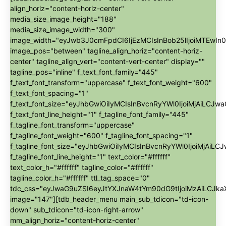
align_horiz="content-horiz-center"
media_size_image_height="188"
media_size_image_width="300"
image_width="eyJwb3J0cmFpdCI6IjEzMCIsInBob25lIjoiMTEwIn0
image_pos="between" tagline_align_horiz="content-horiz-
center" tagline_align_vert="content-vert-center" display=""
tagline_pos="inline" f_text_font_family="445"
f_text_font_transform="uppercase" f_text_font_weight="600"
f_text_font_spacing="1"
f_text_font_size="eyJhbGwiOiIyMCIsInBvcnRyYWl0IjoiMjAiLCJwa
f_text_font_line_height="1" f_tagline_font_family="445"
f_tagline_font_transform="uppercase"
f_tagline_font_weight="600" f_tagline_font_spacing="1"
f_tagline_font_size="eyJhbGwiOiIyMCIsInBvcnRyYWl0IjoiMjAiLC
f_tagline_font_line_height="1" text_color="#ffffff"
text_color_h="#ffffff" tagline_color="#ffffff"
tagline_color_h="#ffffff" ttl_tag_space="0"
tdc_css="eyJwaG9uZSI6eyJtYXJnaW4tYm90dG9tIjoiMzAiLCJk
image="147"][tdb_header_menu main_sub_tdicon="td-icon-
down" sub_tdicon="td-icon-right-arrow"
mm_align_horiz="content-horiz-center"