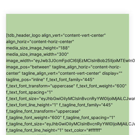
[tdb_header_logo align_vert="content-vert-center"
align_horiz="content-horiz-center"
media_size_image_height="188"
media_size_image_width="300"
image_width="eyJwb3J0cmFpdCI6IjEzMCIsInBob25lIjoiMTEwIn0
image_pos="between" tagline_align_horiz="content-horiz-
center" tagline_align_vert="content-vert-center" display=""
tagline_pos="inline" f_text_font_family="445"
f_text_font_transform="uppercase" f_text_font_weight="600"
f_text_font_spacing="1"
f_text_font_size="eyJhbGwiOiIyMCIsInBvcnRyYWl0IjoiMjAiLCJwa
f_text_font_line_height="1" f_tagline_font_family="445"
f_tagline_font_transform="uppercase"
f_tagline_font_weight="600" f_tagline_font_spacing="1"
f_tagline_font_size="eyJhbGwiOiIyMCIsInBvcnRyYWl0IjoiMjAiLC
f_tagline_font_line_height="1" text_color="#ffffff"