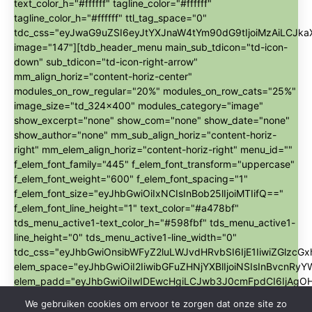
text_color_h="#ffffff" tagline_color="#ffffff"
tagline_color_h="#ffffff" ttl_tag_space="0"
tdc_css="eyJwaG9uZSI6eyJtYXJnaW4tYm90dG9tIjoiMzAiLCJk
image="147"][tdb_header_menu main_sub_tdicon="td-icon-
down" sub_tdicon="td-icon-right-arrow"
mm_align_horiz="content-horiz-center"
modules_on_row_regular="20%" modules_on_row_cats="25%"
image_size="td_324x400" modules_category="image"
show_excerpt="none" show_com="none" show_date="none"
show_author="none" mm_sub_align_horiz="content-horiz-
right" mm_elem_align_horiz="content-horiz-right" menu_id=""
f_elem_font_family="445" f_elem_font_transform="uppercase"
f_elem_font_weight="600" f_elem_font_spacing="1"
f_elem_font_size="eyJhbGwiOiIxNCIsInBob25lIjoiMTIifQ=="
f_elem_font_line_height="1" text_color="#a478bf"
tds_menu_active1-text_color_h="#598fbf" tds_menu_active1-
line_height="0" tds_menu_active1-line_width="0"
tdc_css="eyJhbGwiOnsibWFyZ2luLWJvdHRvbSI6IjE1IiwiZGl
elem_space="eyJhbGwiOiI2IiwibGFuZHNjYXBlIjoiNSIsInBvcnRyYW
elem_padd="eyJhbGwiOiIwIDEwcHgiLCJwb3J0cmFpdCI6IjAgO
align_horiz="content-horiz-center" sep_tdicon="td-icon-
We gebruiken cookies om ervoor te zorgen dat onze site zo
romb-full" sep_color="#ffffff" sep_icon_size="10"