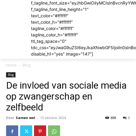
f_tagline_font_size="eyJhbGwiOiIyMCIsInBvcnRyYWl
f_tagline_font_line_height="1"
text_color="#ffffff"
text_color_h="#ffffff"
tagline_color="#ffffff"
tagline_color_h="#ffffff"
ttl_tag_space="0"
tdc_css="eyJwaG9uZSI6eyJkaXNwbGF5IjoiIn0sIn
disable_h1="yes" image="147"]
Home
Blog
Blog
De invloed van sociale media
op zwangerschap en
zelfbeeld
Door
Samen wel
-
15 oktober 2024
888
0