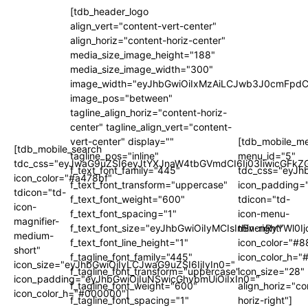
[tdb_header_logo
align_vert="content-vert-center"
align_horiz="content-horiz-center"
media_size_image_height="188"
media_size_image_width="300"
image_width="eyJhbGwiOiIxMzAiLCJwb3J0cmFpdC
image_pos="between"
tagline_align_horiz="content-horiz-
center" tagline_align_vert="content-
vert-center" display=""
[tdb_mobile_m
[tdb_mobile_search
tagline_pos="inline"
menu_id="5"
tdc_css="eyJwaG9uZSI6eyJtYXJnaW4tbGVmdCI6Ii03IiwicGFkZG
f_text_font_family="445"
tdc_css="eyJh
icon_color="#a478bf"
f_text_font_transform="uppercase"
icon_padding=
tdicon="td-
f_text_font_weight="600"
tdicon="td-
icon-
f_text_font_spacing="1"
icon-menu-
magnifier-
f_text_font_size="eyJhbGwiOiIyMCIsInBvcnRyYWl0I
thin-right"
medium-
f_text_font_line_height="1"
icon_color="#
short"
f_tagline_font_family="445"
icon_color_h="
icon_size="eyJhbGwiOjIyLCJwaG9uZSI6IjIyIn0="
f_tagline_font_transform="uppercase"
icon_size="28"
icon_padding="eyJhbGwiOjIuNSwicGhvbmUiOiIxIn0="
f_tagline_font_weight="600"
align_horiz="co
icon_color_h="#000000"]
f_tagline_font_spacing="1"
horiz-right"]