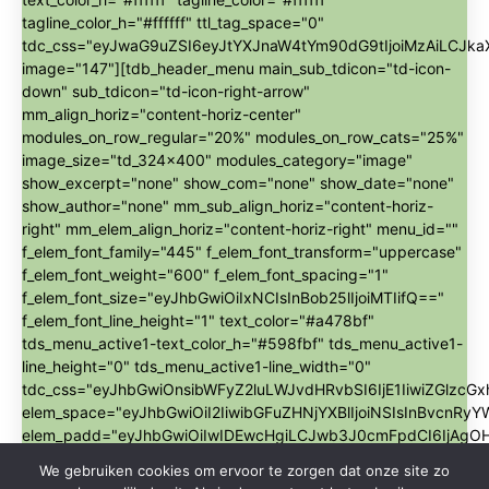
tagline_color_h="#ffffff" ttl_tag_space="0"
tdc_css="eyJwaG9uZSI6eyJtYXJnaW4tYm90dG9tIjoiMzAiLCJk
image="147"][tdb_header_menu main_sub_tdicon="td-icon-
down" sub_tdicon="td-icon-right-arrow"
mm_align_horiz="content-horiz-center"
modules_on_row_regular="20%" modules_on_row_cats="25%"
image_size="td_324x400" modules_category="image"
show_excerpt="none" show_com="none" show_date="none"
show_author="none" mm_sub_align_horiz="content-horiz-
right" mm_elem_align_horiz="content-horiz-right" menu_id=""
f_elem_font_family="445" f_elem_font_transform="uppercase"
f_elem_font_weight="600" f_elem_font_spacing="1"
f_elem_font_size="eyJhbGwiOiIxNCIsInBob25lIjoiMTIifQ=="
f_elem_font_line_height="1" text_color="#a478bf"
tds_menu_active1-text_color_h="#598fbf" tds_menu_active1-
line_height="0" tds_menu_active1-line_width="0"
tdc_css="eyJhbGwiOnsibWFyZ2luLWJvdHRvbSI6IjE1IiwiZGl
elem_space="eyJhbGwiOiI2IiwibGFuZHNjYXBlIjoiNSIsInBvcnRyYW
elem_padd="eyJhbGwiOiIwIDEwcHgiLCJwb3J0cmFpdCI6IjAgO
align_horiz="content-horiz-center" sep_tdicon="td-icon-
We gebruiken cookies om ervoor te zorgen dat onze site zo
romb-full" sep_color="#ffffff" sep_icon_size="10"