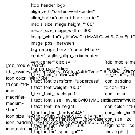
[tdb_header_logo
align_vert="content-vert-center"
align_horiz="content-horiz-center"
media_size_image_height="188"
media_size_image_width="300"
image_width="eyJhbGwiOiIxMzAiLCJwb3J0cmFpdC
image_pos="between"
tagline_align_horiz="content-horiz-
center" tagline_align_vert="content-
vert-center" display=""
[tdb_mobile_m
[tdb_mobile_search
tagline_pos="inline"
menu_id="5"
tdc_css="eyJwaG9uZSI6eyJtYXJnaW4tbGVmdCI6Ii03IiwicGFkZG
f_text_font_family="445"
tdc_css="eyJh
icon_color="#a478bf"
f_text_font_transform="uppercase"
icon_padding=
tdicon="td-
f_text_font_weight="600"
tdicon="td-
icon-
f_text_font_spacing="1"
icon-menu-
magnifier-
f_text_font_size="eyJhbGwiOiIyMCIsInBvcnRyYWl0I
thin-right"
medium-
f_text_font_line_height="1"
icon_color="#
short"
f_tagline_font_family="445"
icon_color_h="
icon_size="eyJhbGwiOjIyLCJwaG9uZSI6IjIyIn0="
f_tagline_font_transform="uppercase"
icon_size="28"
icon_padding="eyJhbGwiOjIuNSwicGhvbmUiOiIxIn0="
f_tagline_font_weight="600"
align_horiz="co
icon_color_h="#000000"]
f_tagline_font_spacing="1"
horiz-right"]