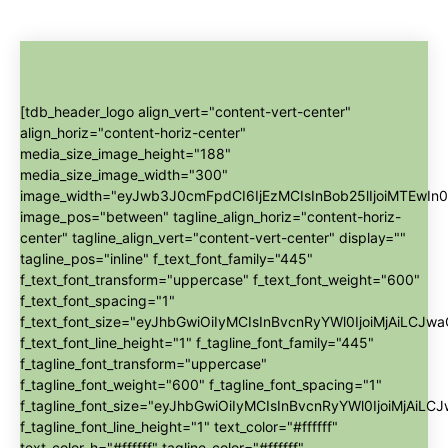
[tdb_header_logo align_vert="content-vert-center"
align_horiz="content-horiz-center"
media_size_image_height="188"
media_size_image_width="300"
image_width="eyJwb3J0cmFpdCI6IjEzMCIsInBob25lIjoiMTEwIn0
image_pos="between" tagline_align_horiz="content-horiz-
center" tagline_align_vert="content-vert-center" display=""
tagline_pos="inline" f_text_font_family="445"
f_text_font_transform="uppercase" f_text_font_weight="600"
f_text_font_spacing="1"
f_text_font_size="eyJhbGwiOiIyMCIsInBvcnRyYWl0IjoiMjAiLCJwa
f_text_font_line_height="1" f_tagline_font_family="445"
f_tagline_font_transform="uppercase"
f_tagline_font_weight="600" f_tagline_font_spacing="1"
f_tagline_font_size="eyJhbGwiOiIyMCIsInBvcnRyYWl0IjoiMjAiLC
f_tagline_font_line_height="1" text_color="#ffffff"
text_color_h="#ffffff" tagline_color="#ffffff"