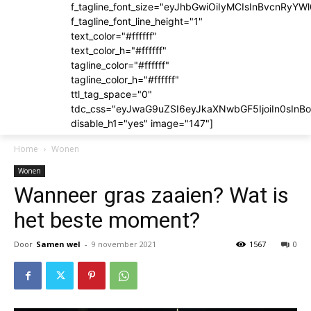
f_tagline_font_size="eyJhbGwiOiIyMCIsInBvcnRyYWl
f_tagline_font_line_height="1"
text_color="#ffffff"
text_color_h="#ffffff"
tagline_color="#ffffff"
tagline_color_h="#ffffff"
ttl_tag_space="0"
tdc_css="eyJwaG9uZSI6eyJkaXNwbGF5IjoiIn0sIn
disable_h1="yes" image="147"]
Home
Wonen
Wonen
Wanneer gras zaaien? Wat is
het beste moment?
Door
Samen wel
-
9 november 2021
1567
0