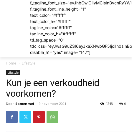
f_tagline_font_size="eyJhbGwiOiIyMCIsInBvcnRyYWl
f_tagline_font_line_height="1"
text_color="#ffffff"
text_color_h="#ffffff"
tagline_color="#ffffff"
tagline_color_h="#ffffff"
ttl_tag_space="0"
tdc_css="eyJwaG9uZSI6eyJkaXNwbGF5IjoiIn0sIn
disable_h1="yes" image="147"]
Home
Lifestyle
Lifestyle
Kun je een verkoudheid
voorkomen?
Door
Samen wel
-
9 november 2021
1243
0