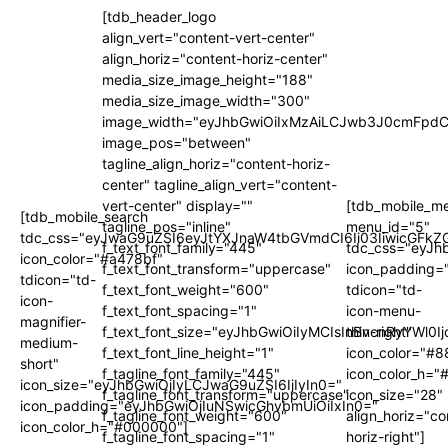
[tdb_header_logo
align_vert="content-vert-center"
align_horiz="content-horiz-center"
media_size_image_height="188"
media_size_image_width="300"
image_width="eyJhbGwiOiIxMzAiLCJwb3J0cmFpdC
image_pos="between"
tagline_align_horiz="content-horiz-
center" tagline_align_vert="content-
vert-center" display=""
[tdb_mobile_m
[tdb_mobile_search
tagline_pos="inline"
menu_id="5"
tdc_css="eyJwaG9uZSI6eyJtYXJnaW4tbGVmdCI6Ii03IiwicGFkZG
f_text_font_family="445"
tdc_css="eyJh
icon_color="#a478bf"
f_text_font_transform="uppercase"
icon_padding=
tdicon="td-
f_text_font_weight="600"
tdicon="td-
icon-
f_text_font_spacing="1"
icon-menu-
magnifier-
f_text_font_size="eyJhbGwiOiIyMCIsInBvcnRyYWl0I
thin-right"
medium-
f_text_font_line_height="1"
icon_color="#
short"
f_tagline_font_family="445"
icon_color_h="
icon_size="eyJhbGwiOjIyLCJwaG9uZSI6IjIyIn0="
f_tagline_font_transform="uppercase"
icon_size="28"
icon_padding="eyJhbGwiOjIuNSwicGhvbmUiOiIxIn0="
f_tagline_font_weight="600"
align_horiz="co
icon_color_h="#000000"]
f_tagline_font_spacing="1"
horiz-right"]