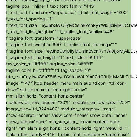
tagline_pos="inline" f_text_font_family="445"
f_text_font_transform="uppercase" f_text_font_weight="600"
f_text_font_spacing="1"
f_text_font_size="eyJhbGwiOiIyMCIsInBvcnRyYWl0IjoiMjAiLCJwa
f_text_font_line_height="1" f_tagline_font_family="445"
f_tagline_font_transform="uppercase"
f_tagline_font_weight="600" f_tagline_font_spacing="1"
f_tagline_font_size="eyJhbGwiOiIyMCIsInBvcnRyYWl0IjoiMjAiLC
f_tagline_font_line_height="1" text_color="#ffffff"
text_color_h="#ffffff" tagline_color="#ffffff"
tagline_color_h="#ffffff" ttl_tag_space="0"
tdc_css="eyJwaG9uZSI6eyJtYXJnaW4tYm90dG9tIjoiMzAiLCJk
image="147"][tdb_header_menu main_sub_tdicon="td-icon-
down" sub_tdicon="td-icon-right-arrow"
mm_align_horiz="content-horiz-center"
modules_on_row_regular="20%" modules_on_row_cats="25%"
image_size="td_324x400" modules_category="image"
show_excerpt="none" show_com="none" show_date="none"
show_author="none" mm_sub_align_horiz="content-horiz-
right" mm_elem_align_horiz="content-horiz-right" menu_id=""
f_elem_font_family="445" f_elem_font_transform="uppercase"