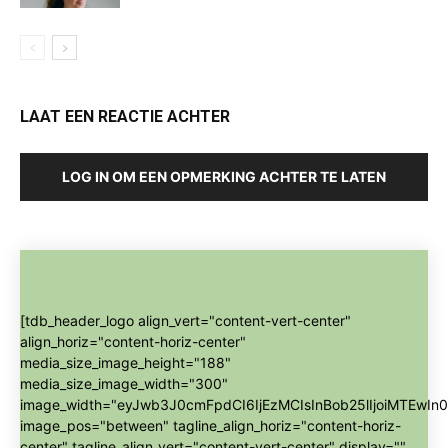
LAAT EEN REACTIE ACHTER
LOG IN OM EEN OPMERKING ACHTER TE LATEN
[tdb_header_logo align_vert="content-vert-center"
align_horiz="content-horiz-center"
media_size_image_height="188"
media_size_image_width="300"
image_width="eyJwb3J0cmFpdCI6IjEzMCIsInBob25lIjoiMTEwIn0
image_pos="between" tagline_align_horiz="content-horiz-
center" tagline_align_vert="content-vert-center" display=""