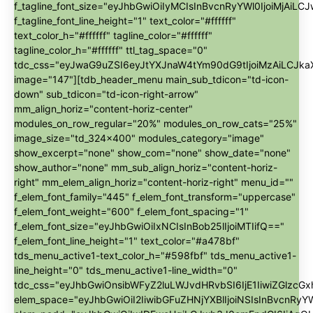
f_tagline_font_size="eyJhbGwiOiIyMCIsInBvcnRyYWl0IjoiMjAiLC
f_tagline_font_line_height="1" text_color="#ffffff"
text_color_h="#ffffff" tagline_color="#ffffff"
tagline_color_h="#ffffff" ttl_tag_space="0"
tdc_css="eyJwaG9uZSI6eyJtYXJnaW4tYm90dG9tIjoiMzAiLCJk
image="147"][tdb_header_menu main_sub_tdicon="td-icon-
down" sub_tdicon="td-icon-right-arrow"
mm_align_horiz="content-horiz-center"
modules_on_row_regular="20%" modules_on_row_cats="25%"
image_size="td_324x400" modules_category="image"
show_excerpt="none" show_com="none" show_date="none"
show_author="none" mm_sub_align_horiz="content-horiz-
right" mm_elem_align_horiz="content-horiz-right" menu_id=""
f_elem_font_family="445" f_elem_font_transform="uppercase"
f_elem_font_weight="600" f_elem_font_spacing="1"
f_elem_font_size="eyJhbGwiOiIxNCIsInBob25lIjoiMTIifQ=="
f_elem_font_line_height="1" text_color="#a478bf"
tds_menu_active1-text_color_h="#598fbf" tds_menu_active1-
line_height="0" tds_menu_active1-line_width="0"
tdc_css="eyJhbGwiOnsibWFyZ2luLWJvdHRvbSI6IjE1IiwiZGl
elem_space="eyJhbGwiOiI2IiwibGFuZHNjYXBlIjoiNSIsInBvcnRyYW