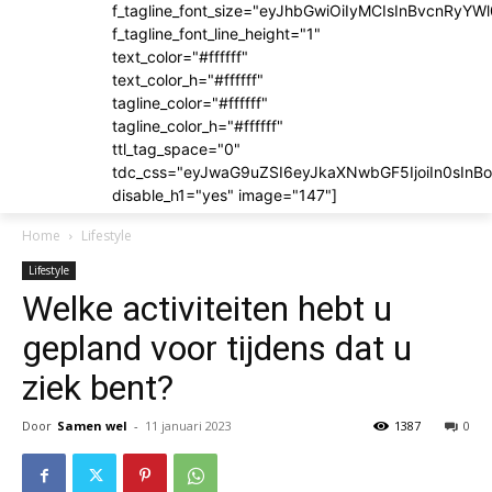
f_tagline_font_size="eyJhbGwiOiIyMCIsInBvcnRyYWl
f_tagline_font_line_height="1"
text_color="#ffffff"
text_color_h="#ffffff"
tagline_color="#ffffff"
tagline_color_h="#ffffff"
ttl_tag_space="0"
tdc_css="eyJwaG9uZSI6eyJkaXNwbGF5IjoiIn0sIn
disable_h1="yes" image="147"]
Home
Lifestyle
Lifestyle
Welke activiteiten hebt u
gepland voor tijdens dat u
ziek bent?
Door
Samen wel
-
11 januari 2023
1387
0