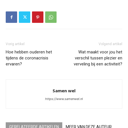
Vorig artikel
Volgend artikel
Hoe hebben ouderen het
Wat maakt voor jou het
tijdens de coronacrisis
verschil tussen plezier en
ervaren?
verveling bij een activiteit?
Samen wel
https://www.samenwel.nl
GERELATEERDE ARTIKELEN
MEER VAN DEZE AUTEUR