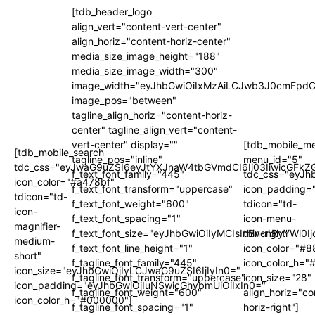
[tdb_header_logo
align_vert="content-vert-center"
align_horiz="content-horiz-center"
media_size_image_height="188"
media_size_image_width="300"
image_width="eyJhbGwiOiIxMzAiLCJwb3J0cmFpdC
image_pos="between"
tagline_align_horiz="content-horiz-
center" tagline_align_vert="content-
vert-center" display=""
[tdb_mobile_m
[tdb_mobile_search
tagline_pos="inline"
menu_id="5"
tdc_css="eyJwaG9uZSI6eyJtYXJnaW4tbGVmdCI6Ii03IiwicGFkZG
f_text_font_family="445"
tdc_css="eyJh
icon_color="#a478bf"
f_text_font_transform="uppercase"
icon_padding=
tdicon="td-
f_text_font_weight="600"
tdicon="td-
icon-
f_text_font_spacing="1"
icon-menu-
magnifier-
f_text_font_size="eyJhbGwiOiIyMCIsInBvcnRyYWl0I
thin-right"
medium-
f_text_font_line_height="1"
icon_color="#
short"
f_tagline_font_family="445"
icon_color_h="
icon_size="eyJhbGwiOjIyLCJwaG9uZSI6IjIyIn0="
f_tagline_font_transform="uppercase"
icon_size="28"
icon_padding="eyJhbGwiOjIuNSwicGhvbmUiOiIxIn0="
f_tagline_font_weight="600"
align_horiz="co
icon_color_h="#000000"]
f_tagline_font_spacing="1"
horiz-right"]