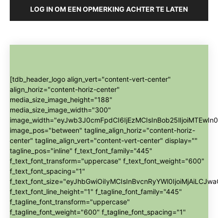
LOG IN OM EEN OPMERKING ACHTER TE LATEN
[tdb_header_logo align_vert="content-vert-center"
align_horiz="content-horiz-center"
media_size_image_height="188"
media_size_image_width="300"
image_width="eyJwb3J0cmFpdCI6IjEzMCIsInBob25lIjoiMTEwIn0
image_pos="between" tagline_align_horiz="content-horiz-
center" tagline_align_vert="content-vert-center" display=""
tagline_pos="inline" f_text_font_family="445"
f_text_font_transform="uppercase" f_text_font_weight="600"
f_text_font_spacing="1"
f_text_font_size="eyJhbGwiOiIyMCIsInBvcnRyYWl0IjoiMjAiLCJwa
f_text_font_line_height="1" f_tagline_font_family="445"
f_tagline_font_transform="uppercase"
f_tagline_font_weight="600" f_tagline_font_spacing="1"