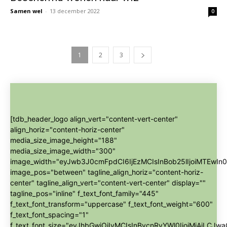
Samen wel
-
13 december 2022
0
1
2
3
[tdb_header_logo align_vert="content-vert-center"
align_horiz="content-horiz-center"
media_size_image_height="188"
media_size_image_width="300"
image_width="eyJwb3J0cmFpdCI6IjEzMCIsInBob25lIjoiMTEwIn0
image_pos="between" tagline_align_horiz="content-horiz-
center" tagline_align_vert="content-vert-center" display=""
tagline_pos="inline" f_text_font_family="445"
f_text_font_transform="uppercase" f_text_font_weight="600"
f_text_font_spacing="1"
f_text_font_size="eyJhbGwiOiIyMCIsInBvcnRyYWl0IjoiMjAiLCJwa