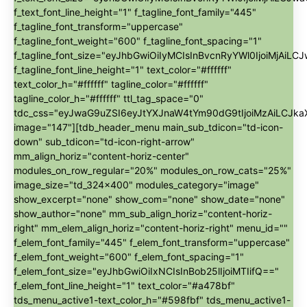
f_text_font_line_height="1" f_tagline_font_family="445"
f_tagline_font_transform="uppercase"
f_tagline_font_weight="600" f_tagline_font_spacing="1"
f_tagline_font_size="eyJhbGwiOiIyMCIsInBvcnRyYWl0IjoiMjAiLC
f_tagline_font_line_height="1" text_color="#ffffff"
text_color_h="#ffffff" tagline_color="#ffffff"
tagline_color_h="#ffffff" ttl_tag_space="0"
tdc_css="eyJwaG9uZSI6eyJtYXJnaW4tYm90dG9tIjoiMzAiLCJk
image="147"][tdb_header_menu main_sub_tdicon="td-icon-
down" sub_tdicon="td-icon-right-arrow"
mm_align_horiz="content-horiz-center"
modules_on_row_regular="20%" modules_on_row_cats="25%"
image_size="td_324x400" modules_category="image"
show_excerpt="none" show_com="none" show_date="none"
show_author="none" mm_sub_align_horiz="content-horiz-
right" mm_elem_align_horiz="content-horiz-right" menu_id=""
f_elem_font_family="445" f_elem_font_transform="uppercase"
f_elem_font_weight="600" f_elem_font_spacing="1"
f_elem_font_size="eyJhbGwiOiIxNCIsInBob25lIjoiMTIifQ=="
f_elem_font_line_height="1" text_color="#a478bf"
tds_menu_active1-text_color_h="#598fbf" tds_menu_active1-