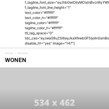
f_tagline_font_size="eyJhbGwiOiIyMCIsInBvcnRyYWl
f_tagline_font_line_height="1"
text_color="#ffffff"
text_color_h="#ffffff"
tagline_color="#ffffff"
tagline_color_h="#ffffff"
ttl_tag_space="0"
tdc_css="eyJwaG9uZSI6eyJkaXNwbGF5IjoiIn0sIn
disable_h1="yes" image="147"]
Home
Wonen
WONEN