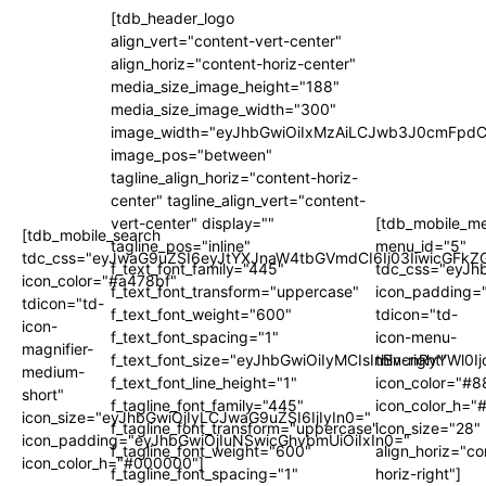
[tdb_header_logo
align_vert="content-vert-center"
align_horiz="content-horiz-center"
media_size_image_height="188"
media_size_image_width="300"
image_width="eyJhbGwiOiIxMzAiLCJwb3J0cmFpdC
image_pos="between"
tagline_align_horiz="content-horiz-
center" tagline_align_vert="content-
vert-center" display=""
[tdb_mobile_m
[tdb_mobile_search
tagline_pos="inline"
menu_id="5"
tdc_css="eyJwaG9uZSI6eyJtYXJnaW4tbGVmdCI6Ii03IiwicGFkZG
f_text_font_family="445"
tdc_css="eyJh
icon_color="#a478bf"
f_text_font_transform="uppercase"
icon_padding=
tdicon="td-
f_text_font_weight="600"
tdicon="td-
icon-
f_text_font_spacing="1"
icon-menu-
magnifier-
f_text_font_size="eyJhbGwiOiIyMCIsInBvcnRyYWl0I
thin-right"
medium-
f_text_font_line_height="1"
icon_color="#
short"
f_tagline_font_family="445"
icon_color_h="
icon_size="eyJhbGwiOjIyLCJwaG9uZSI6IjIyIn0="
f_tagline_font_transform="uppercase"
icon_size="28"
icon_padding="eyJhbGwiOjIuNSwicGhvbmUiOiIxIn0="
f_tagline_font_weight="600"
align_horiz="co
icon_color_h="#000000"]
f_tagline_font_spacing="1"
horiz-right"]