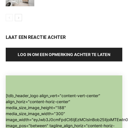
LAAT EEN REACTIE ACHTER
LOG IN OM EEN OPMERKING ACHTER TE LATEN
[tdb_header_logo align_vert="content-vert-center"
align_horiz="content-horiz-center"
media_size_image_height="188"
media_size_image_width="300"
image_width="eyJwb3J0cmFpdCI6IjEzMCIsInBob25lIjoiMTEwIn0
image_pos="between" tagline_align_horiz="content-horiz-