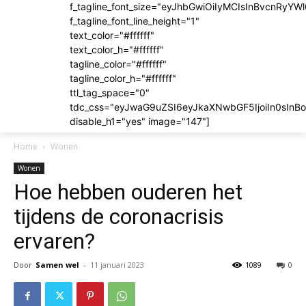
f_tagline_font_size="eyJhbGwiOiIyMCIsInBvcnRyYWl
f_tagline_font_line_height="1"
text_color="#ffffff"
text_color_h="#ffffff"
tagline_color="#ffffff"
tagline_color_h="#ffffff"
ttl_tag_space="0"
tdc_css="eyJwaG9uZSI6eyJkaXNwbGF5IjoiIn0sIn
disable_h1="yes" image="147"]
Home
Wonen
Wonen
Hoe hebben ouderen het
tijdens de coronacrisis
ervaren?
Door
Samen wel
-
11 januari 2023
1089
0