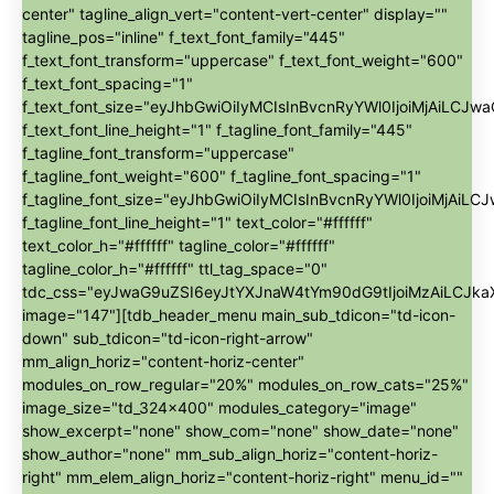
center" tagline_align_vert="content-vert-center" display=""
tagline_pos="inline" f_text_font_family="445"
f_text_font_transform="uppercase" f_text_font_weight="600"
f_text_font_spacing="1"
f_text_font_size="eyJhbGwiOiIyMCIsInBvcnRyYWl0IjoiMjAiLCJwa
f_text_font_line_height="1" f_tagline_font_family="445"
f_tagline_font_transform="uppercase"
f_tagline_font_weight="600" f_tagline_font_spacing="1"
f_tagline_font_size="eyJhbGwiOiIyMCIsInBvcnRyYWl0IjoiMjAiLC
f_tagline_font_line_height="1" text_color="#ffffff"
text_color_h="#ffffff" tagline_color="#ffffff"
tagline_color_h="#ffffff" ttl_tag_space="0"
tdc_css="eyJwaG9uZSI6eyJtYXJnaW4tYm90dG9tIjoiMzAiLCJk
image="147"][tdb_header_menu main_sub_tdicon="td-icon-
down" sub_tdicon="td-icon-right-arrow"
mm_align_horiz="content-horiz-center"
modules_on_row_regular="20%" modules_on_row_cats="25%"
image_size="td_324x400" modules_category="image"
show_excerpt="none" show_com="none" show_date="none"
show_author="none" mm_sub_align_horiz="content-horiz-
right" mm_elem_align_horiz="content-horiz-right" menu_id=""