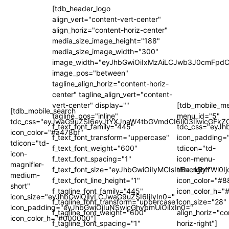
[tdb_header_logo
align_vert="content-vert-center"
align_horiz="content-horiz-center"
media_size_image_height="188"
media_size_image_width="300"
image_width="eyJhbGwiOiIxMzAiLCJwb3J0cmFpdC
image_pos="between"
tagline_align_horiz="content-horiz-
center" tagline_align_vert="content-
vert-center" display=""
[tdb_mobile_m
[tdb_mobile_search
tagline_pos="inline"
menu_id="5"
tdc_css="eyJwaG9uZSI6eyJtYXJnaW4tbGVmdCI6Ii03IiwicGFkZG
f_text_font_family="445"
tdc_css="eyJh
icon_color="#a478bf"
f_text_font_transform="uppercase"
icon_padding=
tdicon="td-
f_text_font_weight="600"
tdicon="td-
icon-
f_text_font_spacing="1"
icon-menu-
magnifier-
f_text_font_size="eyJhbGwiOiIyMCIsInBvcnRyYWl0I
thin-right"
medium-
f_text_font_line_height="1"
icon_color="#
short"
f_tagline_font_family="445"
icon_color_h="
icon_size="eyJhbGwiOjIyLCJwaG9uZSI6IjIyIn0="
f_tagline_font_transform="uppercase"
icon_size="28"
icon_padding="eyJhbGwiOjIuNSwicGhvbmUiOiIxIn0="
f_tagline_font_weight="600"
align_horiz="co
icon_color_h="#000000"]
f_tagline_font_spacing="1"
horiz-right"]